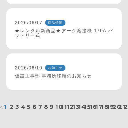
2026/06/17
商品情報
★レンタル新商品★アーク溶接機 170A バ
ッテリー式
2026/06/10
お知らせ
仮設工事部 事務所移転のお知らせ
＜
1
2
3
4
5
6
7
8
9
10
11
12
13
14
15
16
17
18
19
20
21