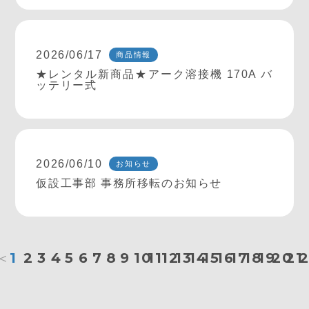
2026/06/17
商品情報
★レンタル新商品★アーク溶接機 170A バ
ッテリー式
2026/06/10
お知らせ
仮設工事部 事務所移転のお知らせ
＜
1
2
3
4
5
6
7
8
9
10
11
12
13
14
15
16
17
18
19
20
21