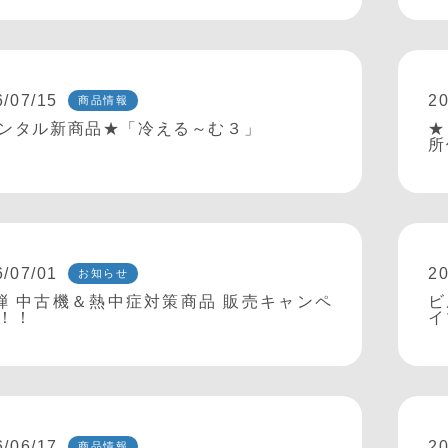
6/07/15
20
商品情報
ンタル新商品★「冷える～む３」
★
所
6/07/01
20
お知らせ
弾 中古機＆熱中症対策商品 販売キャンペ
ビ
！！
イ
6/06/17
20
商品情報