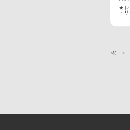
★レ
テリ
≪
＜