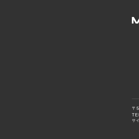
〒
TE
サ