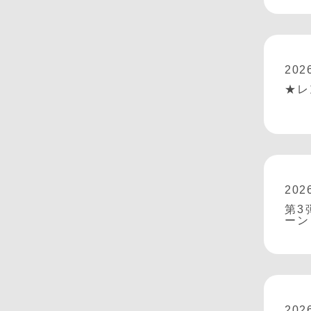
202
★レ
202
第3
ーン
202