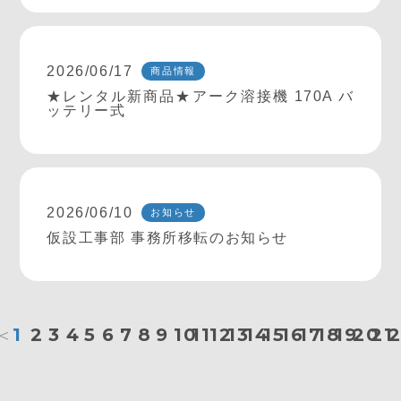
2026/06/17
商品情報
★レンタル新商品★アーク溶接機 170A バ
ッテリー式
2026/06/10
お知らせ
仮設工事部 事務所移転のお知らせ
＜
1
2
3
4
5
6
7
8
9
10
11
12
13
14
15
16
17
18
19
20
21