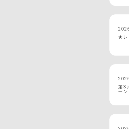
202
★レ
202
第3
ーン
202