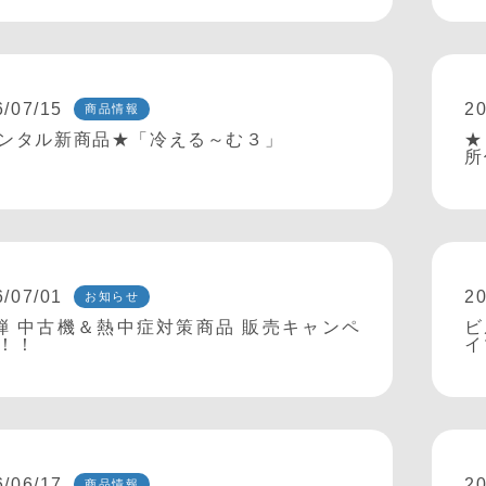
6/07/15
20
商品情報
ンタル新商品★「冷える～む３」
★
所
6/07/01
20
お知らせ
弾 中古機＆熱中症対策商品 販売キャンペ
ビ
！！
イ
6/06/17
20
商品情報