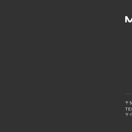
〒
TE
サ