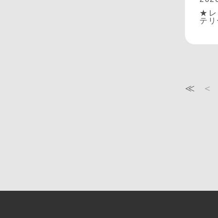
★レ
テリ
≪
＜